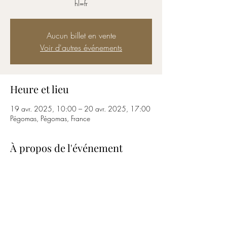
hl=fr
Aucun billet en vente
Voir d'autres événements
Heure et lieu
19 avr. 2025, 10:00 – 20 avr. 2025, 17:00
Pégomas, Pégomas, France
À propos de l'événement
https://www.instagram.com/unitedplace_/?
hl=fr