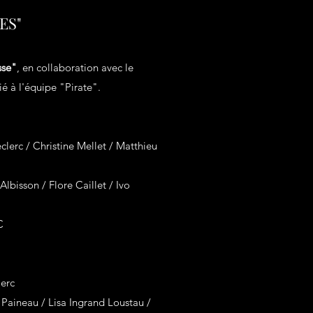
ES"
sse"
, en collaboration avec le
é à l'équipe "Pirate".
clerc / Christine Mellet / Matthieu
Albisson / Flore Caillet / Ivo
C
lerc
Paineau / Lisa Ingrand Loustau /