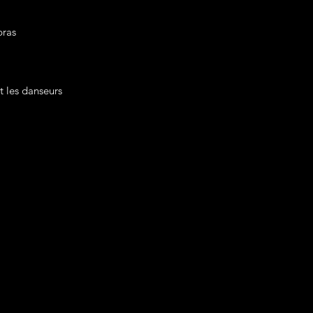
pras
 les danseurs