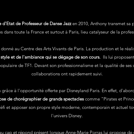
 d'Etat de Professeur de Danse Jazz
en 2010, Anthony transmet sa p
s dans toute la France et surtout à Paris, lieu catalyseur de la profe
 donné au Centre des Arts Vivants de Paris. La production et le réal
 style et de l'ambiance qui se dégage de son cours.
Ils lui proposen
populaire de TF1. Devant son professionnalisme et la qualité de se
collaborations ont rapidement suivi.
ion grâce à l'opportunité offerte par Disneyland Paris. En effet, d'abor
ose de chorégraphier de grands spectacles
comme "Pirates et Prince
défi et apposer son propre style moderne, contemporain et actuel to
l'univers Disney.
u cap et répond présent lorsque Anne-Marie Porras lui propose de