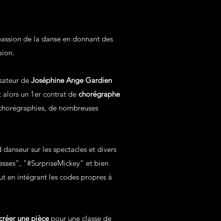
assion de la danse en donnant des
ssion.
isateur de
Joséphine Ange Gardien
t alors un 1er contrat de
chorégraphe
s chorégraphies, de nombreuses
d danseur sur les spectacles et divers
sses", "#SurpriseMickey" et bien
ut en intégrant les codes propres à
créer une pièce
pour une classe de