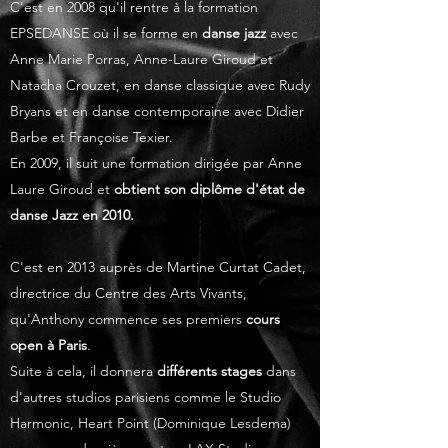
C'est en 2008 qu'il rentre à la formation
EPSEDANSE où il se forme en
danse jazz
avec
Anne Marie Porras, Anne-Laure Giroud et
Natacha Crouzet, en danse classique avec Rudy
Bryans et en danse contemporaine avec Didier
Barbe et Françoise Texier.
En 2009, il suit une formation dirigée par Anne
Laure Giroud et
obtient son diplôme d'état de
danse Jazz en 2010.
C'est en 2013 auprès de Martine Curtat Cadet,
directrice du Centre des Arts Vivants,
qu'Anthony commence ses premiers
cours
open à Paris
.
Suite à cela, il donnera
différents stages
dans
d'autres studios parisiens comme le Studio
Harmonic, Heart Point (Dominique Lesdema)