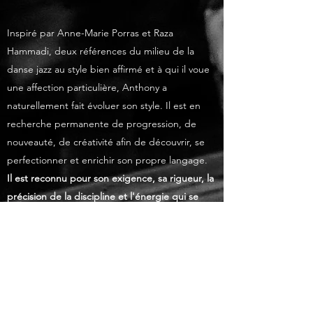
Inspiré par Anne-Marie Porras et Raza
Hammadi, deux références du milieu de la
danse jazz au style bien affirmé et à qui il voue
une affection particulière, Anthony a
naturellement fait évoluer son style. Il est en
recherche permanente de progression, de
nouveauté, de créativité afin de découvrir, se
perfectionner et enrichir son propre langage.
Il est reconnu pour son exigence, sa rigueur, la
précision de la discipline et l'énergie qui se
dégage de ses créations
.
Anthony intervient régulièrement dans
différentes structures de province et dans
les
plus grands stages internationaux d'été
comme le stage international de danse de