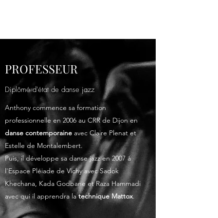
ANTHONY DESPRAS
PROFESSEUR
Diplômé d'état de danse jazz
Anthony commence sa formation
professionnelle en 2006 au CRR de Dijon en
danse contemporaine
avec Claire Plenat et
Estelle de Montalembert.
Puis, il développe sa danse jazz en 2007 à
l'Espace Pléiade de Vichy avec Sadok
Khechana, Kada Godbane et Raza Hammadi
avec qui il apprendra la
technique Mattox
.